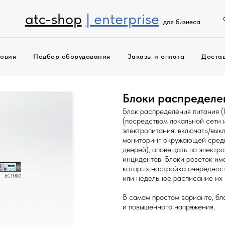
atc-shop
| enterprise
для бизнеса
ловия
Подбор оборудования
Заказы и оплата
Доста
Блоки распределе
Блок распределения питания (
(посредством локальной сети 
электропитания, включать/вык
мониторинг окружающей среды 
дверей), оповещать по электр
инцидентов. Блоки розеток им
которых настройка очередност
или недельное расписание их
В самом простом варианте, бл
и повышенного напряжения.