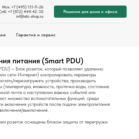
Мск: +7 (495) 151-11-26
Решения для дома и офиса
Спб: +7 (812) 449-42-30
inf@atc-shop.ru
вка
Гарантия и сервис
ния питания (Smart PDU)
PDU) – Блок розеток, который позволяет удаленно
или сети Интернет) контролировать параметры
лючать/перезагружать устройства, производить
(температура, влажность, протечка воды, состояние
онной почте о наступлении важных событий или
еют множество вспомогательных функций, среди
и включения устройств после подачи электропитания
 включения/выключения.
оки розеток оснащены блоком защиты от перегрузки