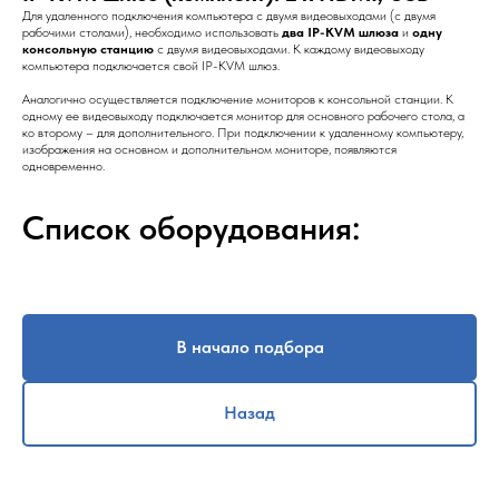
Для удаленного подключения компьютера с двумя видеовыходами (с двумя
рабочими столами), необходимо использовать
два IP-KVM шлюза
и
одну
консольную станцию
с двумя видеовыходами. К каждому видеовыходу
компьютера подключается свой IP-KVM шлюз.
Аналогично осуществляется подключение мониторов к консольной станции. К
одному ее видеовыходу подключается монитор для основного рабочего стола, а
ко второму – для дополнительного. При подключении к удаленному компьютеру,
изображения на основном и дополнительном мониторе, появляются
одновременно.
Список оборудования:
В начало подбора
Назад