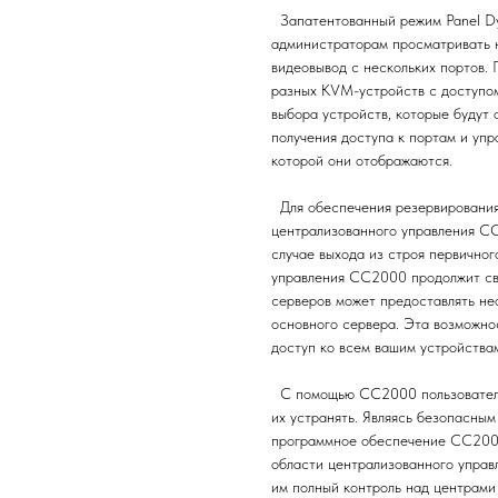
Запатентованный режим Panel Dy
администраторам просматривать н
видеовывод с нескольких портов.
разных KVM-устройств с доступом
выбора устройств, которые будут 
получения доступа к портам и упр
которой они отображаются.
Для обеспечения резервирования
централизованного управления CC
случае выхода из строя первично
управления CC2000 продолжит сво
серверов может предоставлять не
основного сервера. Эта возможнос
доступ ко всем вашим устройства
С помощью CC2000 пользователи
их устранять. Являясь безопасны
программное обеспечение CC2000
области централизованного управл
им полный контроль над центрам