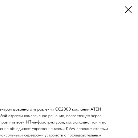
ентрализованного управления CC2000 компании ATEN
бой отрасли комплексное решение, позволяющее через
равлять всей ИТ-инфраструктурой, как локально, так и по
чение объединяет управление всеми KVM-переключателями
консольными серверами устройств с последовательным