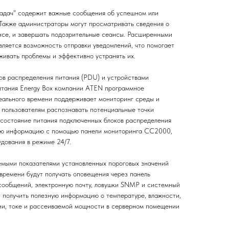
задач" содержит важные сообщения об успешном или
Также администраторы могут просматривать сведения о
ансе, и завершать подозрительные сеансы. Расширенными
вляется возможность отправки уведомлений, что помогает
живать проблемы и эффективно устранять их.
ов распределения питания (PDU) и устройствами
итания Energy Box компании ATEN программное
ального времени поддерживает мониторинг среды и
т пользователям распознавать потенциальные точки
ь состояние питания подключенных блоков распределения
ную информацию с помощью панели мониторинга CC2000,
дования в режиме 24/7.
мыми показателями установленных пороговых значений
 времени будут получать оповещения через панель
 сообщений, электронную почту, ловушки SNMP и системный
 получить полезную информацию о температуре, влажности,
ии, токе и рассеиваемой мощности в серверном помещении