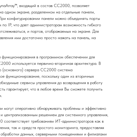
naArray™, входящий в состав CC2000, позволяет
а одном экране, разделенном на отдельные панели,
 При конфигурировании панели можно объединять порты
 по IP, что дает администраторам возможность гибкого
отслеживаться, и портов, отображаемых на экране. Для
авления ими достаточно просто нажать на панель, на
 функционирования в программном обеспечении для
2000 используется первично-вторичная архитектура. В
го (основного) сервера CC2000 система
е функционирование, поскольку один из вторичных
обходимые сервисы управления до возвращения в работу
ть гарантирует, что в любое время Вы сможете получить
м.
 могут оперативно обнаруживать проблемы и эффективно
м и централизованным решением для системного управления,
 соответствует требованиям ИТ-администраторов как в
ения, так и средств простого мониторинга, предоставляя
и обработки данных, серверными помещениями и филиалами