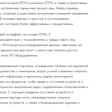
ния питания (PDU) компании ATEN, а также устройствами
ак встроенные сервисные процессоры, блейд-серверы,
, позволяя осуществлять внутреннее и внешнее управление.
 оснащен единым и простым в использовании
ние системой более эффективным и продуктивным.
веб-интерфейс на основе HTML 5
имодействие с пользователем и предоставить ему
е. Используя консолидированные данные, навигацию на
администраторы могут с легкостью получать доступ,
е всем ИТ-оборудованием.
дированным порталом, оснащенным панелью инструментов
ециалистам с минимумом затрат усилий и времени получать
ной информации и выполнять задачи мониторинга.
ель инструментов, чтобы увидеть состояние устройств и
езультаты выполнения задач, подключенных пользователей и
злов. С помощью разделов состояния устройств и
министраторы могут незамедлительно получать
енных устройств, а также сгенерированные журналы о