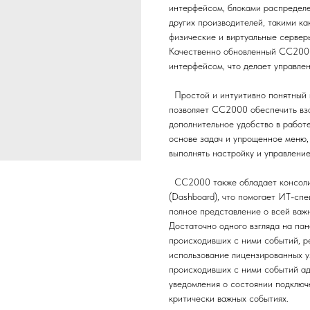
интерфейсом, блоками распределе
других производителей, такими к
физические и виртуальные серверы
Качественно обновленный CC2000
интерфейсом, что делает управле
Простой и интуитивно понятный 
позволяет CC2000 обеспечить вза
дополнительное удобство в работ
основе задач и упрощенное меню, 
выполнять настройку и управлени
CC2000 также обладает консоли
(Dashboard), что помогает ИТ-сп
полное представление о всей важ
Достаточно одного взгляда на пан
происходивших с ними событий, р
использование лицензированных у
происходивших с ними событий ад
уведомления о состоянии подключ
критически важных событиях.