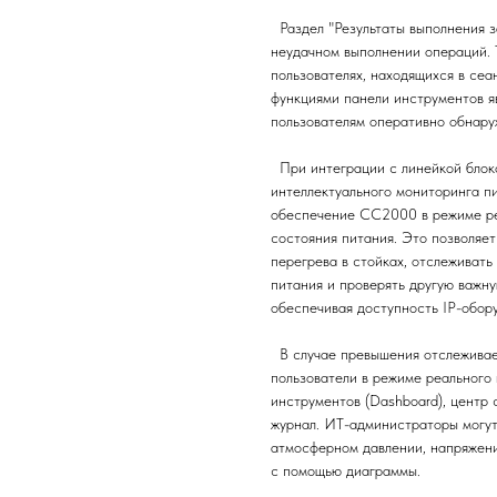
Раздел "Результаты выполнения 
неудачном выполнении операций. 
пользователях, находящихся в се
функциями панели инструментов я
пользователям оперативно обнару
При интеграции с линейкой блок
интеллектуального мониторинга п
обеспечение CC2000 в режиме ре
состояния питания. Это позволяе
перегрева в стойках, отслеживат
питания и проверять другую важ
обеспечивая доступность IP-обору
В случае превышения отслеживае
пользователи в режиме реального
инструментов (Dashboard), центр
журнал. ИТ-администраторы могут
атмосферном давлении, напряжен
с помощью диаграммы.