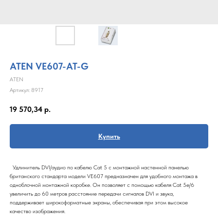
ATEN VE607-AT-G
ATEN
Артикул:
8917
19 570,34
р.
Купить
Удлинитель DVI/аудио по кабелю Cat 5 с монтажной настенной панелью
британского стандарта модели VE607 предназначен для удобного монтажа в
одноблочной монтажной коробке. Он позволяет с помощью кабеля Cat 5e/6
увеличить до 60 метров расстояние передачи сигналов DVI и звука,
поддерживает широкоформатные экраны, обеспечивая при этом высокое
качество изображения.