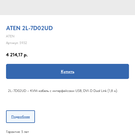
ATEN 2L-7D02UD
ATEN
Артикул:
5932
4 214,17
р.
Купить
2L-7D02UD – KVM-кабель с интерфейсами USB, DVI-D Dual Link (1,8 м).
Подробнее
Гарантия: 5 лет