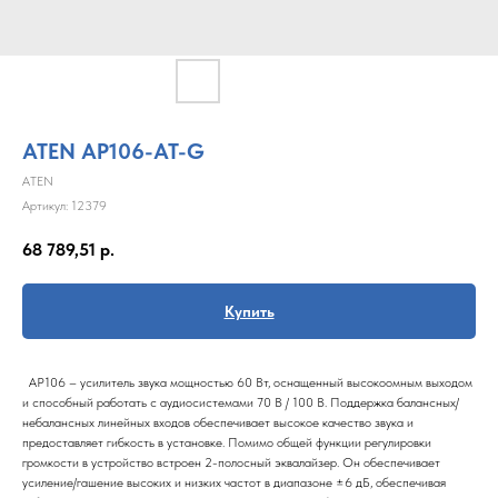
ATEN AP106-AT-G
ATEN
Артикул:
12379
68 789,51
р.
Купить
AP106 – усилитель звука мощностью 60 Вт, оснащенный высокоомным выходом
и способный работать с аудиосистемами 70 В / 100 В. Поддержка балансных/
небалансных линейных входов обеспечивает высокое качество звука и
предоставляет гибкость в установке. Помимо общей функции регулировки
громкости в устройство встроен 2-полосный эквалайзер. Он обеспечивает
усиление/гашение высоких и низких частот в диапазоне ±6 дБ, обеспечивая