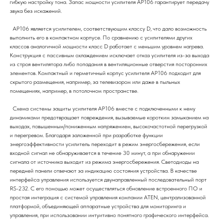
гибкую настройку тона. Запас мощности усилителя AP106 гарантирует передачу
звука без искажений.
AP106 является усилителем, соответствующим классу D, что дало возможность
выполнить его в компактном корпусе. По сравнению с усилителями других
классов аналогичной мощности класс D работает с меньшим уровнем нагрева.
Конструкция с пассивным охлаждением исключает отказ усилителя из-за выхода
из строя вентилятора либо попадания в вентиляционные отверстия посторонних
элементов. Компактный и герметичный корпус усилителя AP106 подходит для
скрытого размещения, например, за телевизором или даже в пыльных
помещениях, например, в потолочном пространстве.
Схема системы защиты усилителя AP106 вместе с подключенными к нему
динамиками предотвращает повреждения, вызываемые коротким замыканием на
выходах, повышенным/пониженным напряжением, высокочастотной перегрузкой
и перегревом. Благодаря заложенной при разработке функции
энергоэффективности усилитель переходит в режим энергосбережения, если
входной сигнал не обнаруживается в течение 30 минут, а при обнаружении
сигнала от источника выходит из режима энергосбережения. Светодиоды на
передней панели отвечают за индикацию состояния устройства. В качестве
интерфейса управления используется двунаправленный последовательный порт
RS-232. С его помощью может осуществляться обновление встроенного ПО и
простая интеграция с системой управления компании ATEN, централизованной
платформой, объединяющей аппаратные устройства для мониторинга и
управления, при использовании интуитивно понятного графического интерфейса.