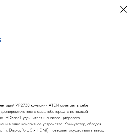
G
ентаций VP2730 компании ATEN сочетает в себе
идеопереключателя с масштабатором, c потоковой
же HDBaseT-удлинителя и аналого-цифрового
нены в одно компактное устройство. Коммутатор, обладая
 1 х DisplayPort, 5 х HDMI), позволяет осуществлять вывод