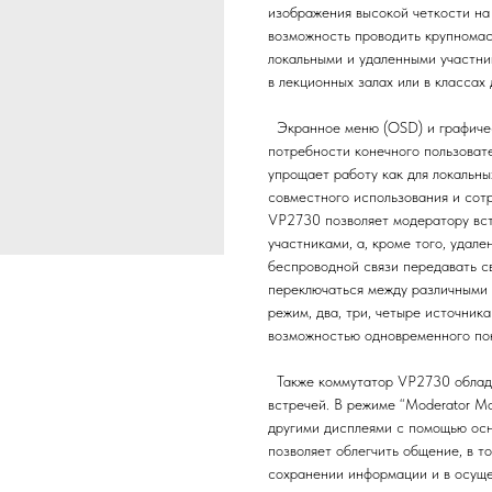
изображения высокой четкости н
возможность проводить крупномас
локальными и удаленными участни
в лекционных залах или в классах
Экранное меню (OSD) и графиче
потребности конечного пользоват
упрощает работу как для локальных
совместного использования и сот
VP2730 позволяет модератору вст
участниками, а, кроме того, удал
беспроводной связи передавать с
переключаться между различными
режим, два, три, четыре источник
возможностью одновременного пок
Также коммутатор VP2730 облада
встречей. В режиме “Moderator M
другими дисплеями с помощью осн
позволяет облегчить общение, в то
сохранении информации и в осуще