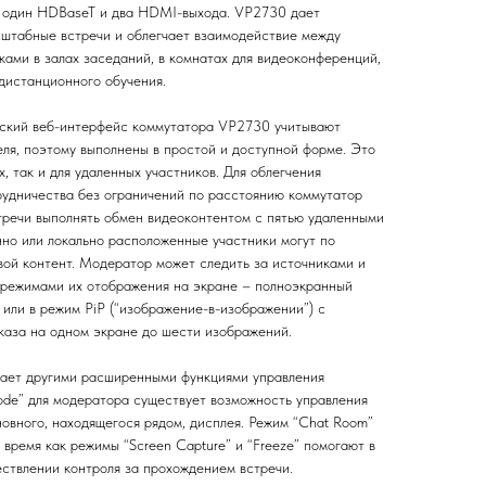
а один HDBaseT и два HDMI-выхода. VP2730 дает
штабные встречи и облегчает взаимодействие между
ками в залах заседаний, в комнатах для видеоконференций,
 дистанционного обучения.
ский веб-интерфейс коммутатора VP2730 учитывают
еля, поэтому выполнены в простой и доступной форме. Это
, так и для удаленных участников. Для облегчения
рудничества без ограничений по расстоянию коммутатор
речи выполнять обмен видеоконтентом с пятью удаленными
енно или локально расположенные участники могут по
вой контент. Модератор может следить за источниками и
 режимами их отображения на экране – полноэкранный
а или в режим PiP (“изображение-в-изображении”) с
аза на одном экране до шести изображений.
ет другими расширенными функциями управления
ode” для модератора существует возможность управления
овного, находящегося рядом, дисплея. Режим “Chat Room”
 время как режимы “Screen Capture” и “Freeze” помогают в
ствлении контроля за прохождением встречи.