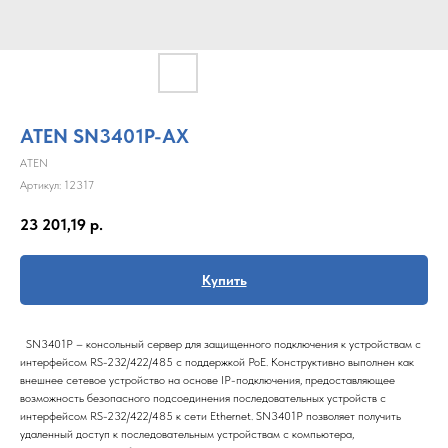
ATEN SN3401P-AX
ATEN
Артикул:
12317
23 201,19
р.
Купить
SN3401P – консольный сервер для защищенного подключения к устройствам с
интерфейсом RS-232/422/485 с поддержкой PoE. Конструктивно выполнен как
внешнее сетевое устройство на основе IP-подключения, предоставляющее
возможность безопасного подсоединения последовательных устройств с
интерфейсом RS-232/422/485 к сети Ethernet. SN3401P позволяет получить
удаленный доступ к последовательным устройствам с компьютера,