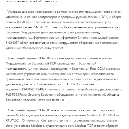
расположенного в любой точке сети.
Учитывая широкое использование во многих отраслях промышленности систем
управления на основе контроллеров с программируемой логикой (ПЛК) и сбора
данных (SCADA) от счетчиков и датчиков через последовательные порты,
консольный сервер SN3401P станет удобным решением для применения в таких
системах. Поддерживая двунаправленное преобразование между
последовательным форматом данных и форматом Ethernet, консольный сервер
SN3401P облегчает доступ ко всем инструментам сбора данных с локальных и
удаленных объектов через сеть Ethernet.
Консольный сервер SN3401P обладает рядом полезных режимов работы.
Поддерживаются безопасный TCP-сервер/клиент, безопасный
последовательный туннельный сервер/клиент, безопасный Real COM и режимы
консольного управления в критически важных с точки зрения безопасности
применениях. Таких как телекоммуникации, контроль доступа и управление на
удаленном узле сети. Совместимость с IEEE 802.3af позволяет
моделям SN3401P/SN3402P получать питание от устройства, поддерживающего
PoE PSE (Power Sourcing Equipment, оборудование-источник питания), обходясь
без дополнительного источника питания.
Консольный сервер SN3401P можно использовать в качестве стандартного
шлюза Modbus для преобразования между протоколами Modbus TCP и Modbus
RTU/ASCII. Он помогает беспрепятственно интегрировать последовательные
slave-устройства Modbus в существующую сеть Modbus TCP и таким образом