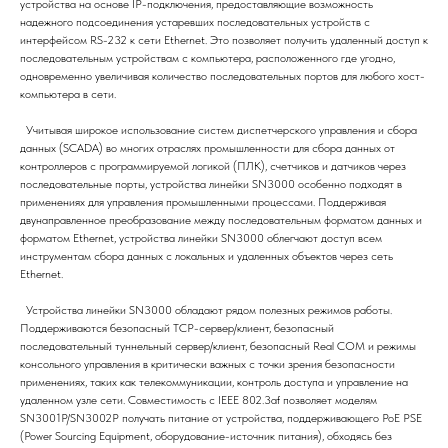
устройства на основе IP-подключения, предоставляющие возможность
надежного подсоединения устаревших последовательных устройств с
интерфейсом RS-232 к сети Ethernet. Это позволяет получить удаленный доступ к
последовательным устройствам с компьютера, расположенного где угодно,
одновременно увеличивая количество последовательных портов для любого хост-
компьютера в сети.
Учитывая широкое использование систем диспетчерского управления и сбора
данных (SCADA) во многих отраслях промышленности для сбора данных от
контроллеров с программируемой логикой (ПЛК), счетчиков и датчиков через
последовательные порты, устройства линейки SN3000 особенно подходят в
применениях для управления промышленными процессами. Поддерживая
двунаправленное преобразование между последовательным форматом данных и
форматом Ethernet, устройства линейки SN3000 облегчают доступ всем
инструментам сбора данных с локальных и удаленных объектов через сеть
Ethernet.
Устройства линейки SN3000 обладают рядом полезных режимов работы.
Поддерживаются безопасный TCP-сервер/клиент, безопасный
последовательный туннельный сервер/клиент, безопасный Real COM и режимы
консольного управления в критически важных с точки зрения безопасности
применениях, таких как телекоммуникации, контроль доступа и управление на
удаленном узле сети. Совместимость с IEEE 802.3af позволяет моделям
SN3001P/SN3002P получать питание от устройства, поддерживающего PoE PSE
(Power Sourcing Equipment, оборудование-источник питания), обходясь без