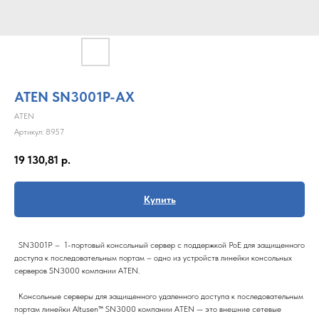
ATEN SN3001P-AX
ATEN
Артикул:
8957
19 130,81
р.
Купить
SN3001P – 1-портовый консольный сервер с поддержкой PoE для защищенного
доступа к последовательным портам – одно из устройств линейки консольных
серверов SN3000 компании ATEN.
Консольные серверы для защищенного удаленного доступа к последовательным
портам линейки Altusen™ SN3000 компании ATEN — это внешние сетевые