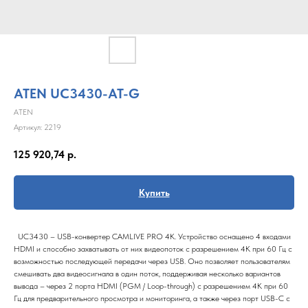
ATEN UC3430-AT-G
ATEN
Артикул:
2219
125 920,74
р.
Купить
UC3430 – USB-конвертер CAMLIVE PRO 4K. Устройство оснащено 4 входами
HDMI и способно захватывать от них видеопоток с разрешением 4K при 60 Гц с
возможностью последующей передачи через USB. Оно позволяет пользователям
смешивать два видеосигнала в один поток, поддерживая несколько вариантов
вывода – через 2 порта HDMI (PGM / Loop-through) с разрешением 4K при 60
Гц для предварительного просмотра и мониторинга, а также через порт USB-C с