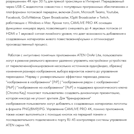
разрешением 4K при 30 Гц для прямой трансляции в Интернет. Передаваемый
через USB-C видеопоток совместим с популярным программным обеспечением и
платформами потоковой передачи, включая Zoom, Microsoft Teams, Youtube,
Facebook, GoToWebinar, Open Broadcaster, XSplit Broadcaster и Twitch,
работающих с Windows и Mac. Кроме того, CAMLIVE PRO 4K оснащен
функциями микшера звука, позволяющего смешивать до 4 звуковых потоков от
HDMI и 1 звуковой сигнал линейного уровня, что дает возможность добавления к
создаваемым материалам живого повествования/музыки и оптимизирует
производственный процесс.
Работая с интуитивно понятным приложением ATEN OnAir Lite, пользователи
могут в режиме реального времени удаленно управлять настройками устройства:
от переключения/микширования нескольких источников аудио/видео, обрезки/
изменения размера изображения, выбора вариантов макета до управления
переходами. Наряду с универсальными эффектами перехода, режимы
"изображение в изображении" (PiP) / "изображение рядом с изображением"
(PbP) / "изображение на изображении" (PoP) и поддержка хроматического ключа
(Chroma Key) помогают пользователям создавать динамичную презентацию,
которая никогда не утомит зрителя. Для "брендирования"
изображения пользователи могут добавлять к создаваемым материалам логотипы
в формате PNG/BMP/JPG. Управление CAMLIVE PRO 4K, помимо приложения,
также может выполняться с помощью кнопок на передней панели и
последовательного подключения к порту RJ-45 контроллера системы управления
ATEN серии VK.