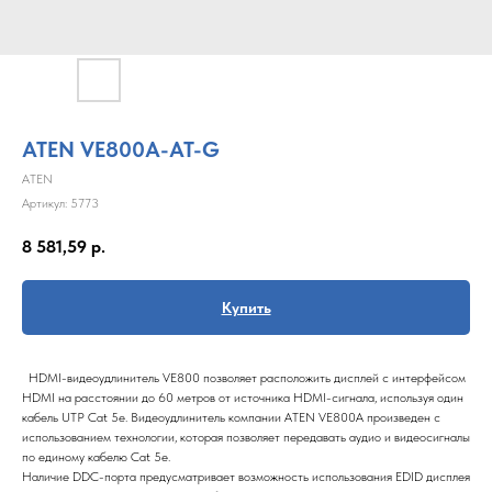
ATEN VE800A-AT-G
ATEN
Артикул:
5773
8 581,59
р.
Купить
HDMI-видеоудлинитель VE800 позволяет расположить дисплей с интерфейсом
HDMI на расстоянии до 60 метров от источника HDMI-сигнала, используя один
кабель UTP Cat 5e. Видеоудлинитель компании ATEN VE800A произведен с
использованием технологии, которая позволяет передавать аудио и видеосигналы
по единому кабелю Cat 5e.
Наличие DDC-порта предусматривает возможность использования EDID дисплея