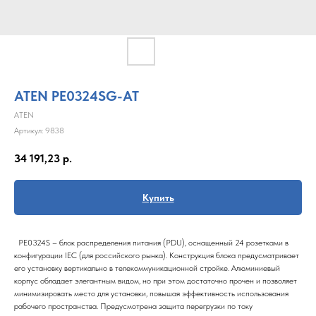
ATEN PE0324SG-AT
ATEN
Артикул:
9838
34 191,23
р.
Купить
PE0324S – блок распределения питания (PDU), оснащенный 24 розетками в
конфигурации IEC (для российского рынка). Конструкция блока предусматривает
его установку вертикально в телекоммуникационной стройке. Алюминиевый
корпус обладает элегантным видом, но при этом достаточно прочен и позволяет
минимизировать место для установки, повышая эффективность использования
рабочего пространства. Предусмотрена защита перегрузки по току