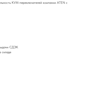
ельность KVM-переключателей компании ATEN с
 выдачи СДЭК
а складе