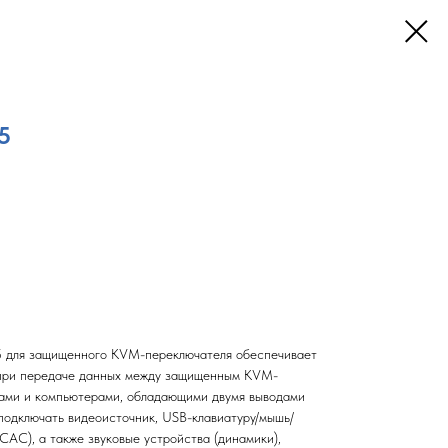
5
для защищенного KVM-переключателя обеспечивает
при передаче данных между защищенным KVM-
ами и компьютерами, обладающими двумя выводами
одключать видеоисточник, USB-клавиатуру/мышь/
CAC), а также звуковые устройства (динамики),