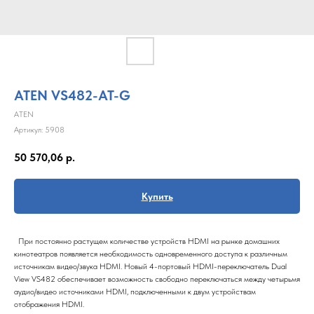
ATEN VS482-AT-G
ATEN
Артикул:
5908
50 570,06
р.
Купить
При постоянно растущем количестве устройств HDMI на рынке домашних
кинотеатров появляется необходимость одновременного доступа к различным
источникам видео/звука HDMI. Новый 4-портовый HDMI-переключатель Dual
View VS482 обеспечивает возможность свободно переключаться между четырьмя
аудио/видео источниками HDMI, подключенными к двум устройствам
отображения HDMI.