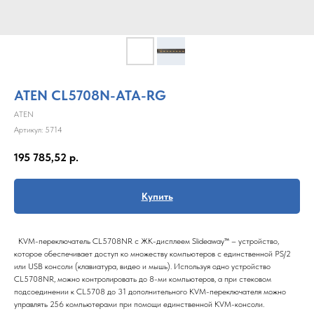
ATEN CL5708N-ATA-RG
ATEN
Артикул:
5714
195 785,52
р.
Купить
KVM-переключатель CL5708NR с ЖК-дисплеем Slideaway™ – устройство,
которое обеспечивает доступ ко множеству компьютеров с единственной PS/2
или USB консоли (клавиатура, видео и мышь). Используя одно устройство
CL5708NR, можно контролировать до 8-ми компьютеров, а при стековом
подсоединении к CL5708 до 31 дополнительного KVM-переключателя можно
управлять 256 компьютерами при помощи единственной KVM-консоли.