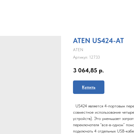
ATEN US424-AT
ATEN
Артикул:
12733
3 064,85
р.
Купить
US424 является 4-портовым пере
совместное использование четыре
устройств). Это уменьшает затра
переключателя “все-в-одном” пом
подключать 4 отдельных USB-кабе