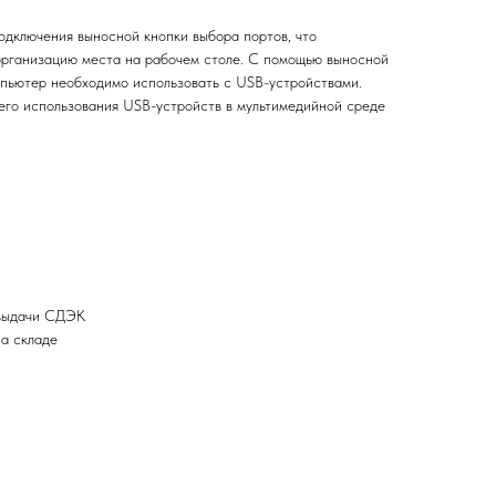
дключения выносной кнопки выбора портов, что
организацию места на рабочем столе. С помощью выносной
мпьютер необходимо использовать с USB-устройствами.
го использования USB-устройств в мультимедийной среде
 выдачи СДЭК
на складе