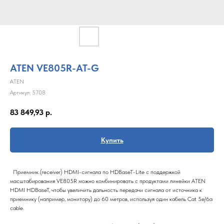
ATEN VE805R-AT-G
ATEN
Артикул:
5708
83 849,93
р.
Купить
Приемник (receiver) HDMI-сигнала по HDBaseT-Lite с поддержкой
масштабирования VE805R можно комбинировать с продуктами линейки ATEN
HDMI HDBaseT, чтобы увеличить дальность передачи сигнала от источника к
приемнику (например, монитору) до 60 метров, используя один кабель Cat 5e/6a
cable.