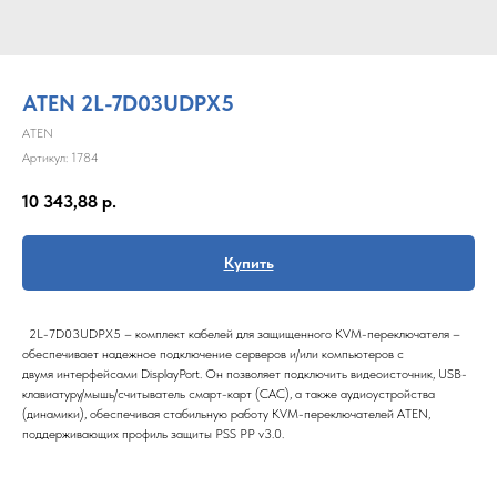
ATEN 2L-7D03UDPX5
ATEN
Артикул:
1784
10 343,88
р.
Купить
2L-7D03UDPX5 – комплект кабелей для защищенного KVM-переключателя –
обеспечивает надежное подключение серверов и/или компьютеров с
двумя интерфейсами DisplayPort. Он позволяет подключить видеоисточник, USB-
клавиатуру/мышь/считыватель смарт-карт (CAC), а также аудиоустройства
(динамики), обеспечивая стабильную работу KVM-переключателей ATEN,
поддерживающих профиль защиты PSS PP v3.0.