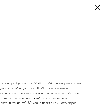
собой преобразователь VGA в HDMI с поддержкой звука,
ь данные VGA на дисплее HDMI со стереозвуком. В
о использовать любой из двух источников – порт VGA или
80 питается через порт VGA. Тем не менее, если
давать питание, VC180 можно подключить к сети через