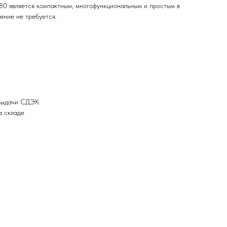
80 является компактным, многофункциональным и простым в
ение не требуется.
 выдачи СДЭК
а складе