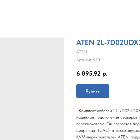
ATEN 2L-7D02UDX
ATEN
Артикул:
9101
6 895,92
р.
Купить
Комплект кабелей 2L-7D02UDX3 
надежное подключение серверов и
переключателю. Он позволяет под
смарт-карт (CAC), а также звуков
KVM-переключателей ATEN, подде