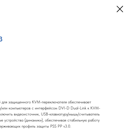
3
для защищенного KVM-переключателя обеспечивает
/или компьютеров с интерфейсом DVI-D Dual-Link к KVM-
ключить видеоисточник, USB-клавиатуру/мышь/считыватель
ые устройства (динамики), обеспечивая стабильную работу
рживающих профиль защиты PSS PP v3.0.