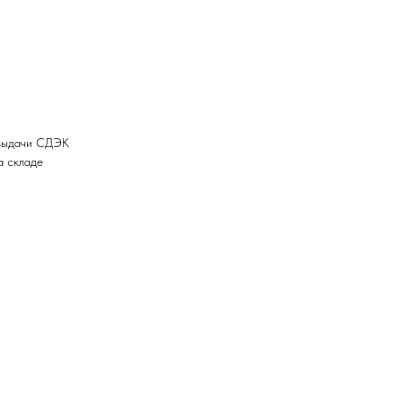
 выдачи СДЭК
а складе