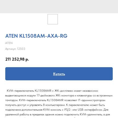
ATEN KL1508AM-AXA-RG
ATEN
Артикул:
12503
211 252,98
р.
Купить
KVM-переключатель KL1508AMR с ЖК-дисплеем имеет независимо
выдвигающиеся модули 17-дюймового ЖК-монитора и клавиатуры со встроенным
тачпадом. KVM-переключатель KL1508AMR позволяет IT-администраторам
получать доступ и управлять 8 компьютерами. К переключателю может быть
подключена дополнительная KVM-консоль с PS/2- или USB-интерфейсом. Для
удаленной работы в пределах здания можно подключить KVM-удлинитель, а для