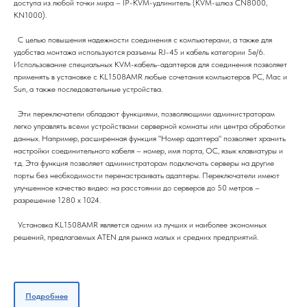
доступа из любой точки мира – IP-KVM-удлинитель (KVM-шлюз CN8000,
KN1000).
С целью повышения надежности соединения с компьютерами, а также для
удобства монтажа используются разъемы RJ-45 и кабель категории 5e/6.
Использование специальных KVM-кабель-адаптеров для соединения позволяет
применять в установке с KL1508AMR любые сочетания компьютеров PC, Mac и
Sun, а также последовательные устройства.
Эти переключатели обладают функциями, позволяющими администраторам
легко управлять всеми устройствами серверной комнаты или центра обработки
данных. Например, расширенная функция "Номер адаптера" позволяет хранить
настройки соединительного кабеля – номер, имя порта, ОС, язык клавиатуры и
т.д. Эта функция позволяет администраторам подключать серверы на другие
порты без необходимости перенастраивать адаптеры. Переключатели имеют
улучшенное качество видео: на расстоянии до серверов до 50 метров –
разрешение 1280 x 1024.
Установка KL1508AMR является одним из лучших и наиболее экономных
решений, предлагаемых ATEN для рынка малых и средних предприятий.
Подробнее