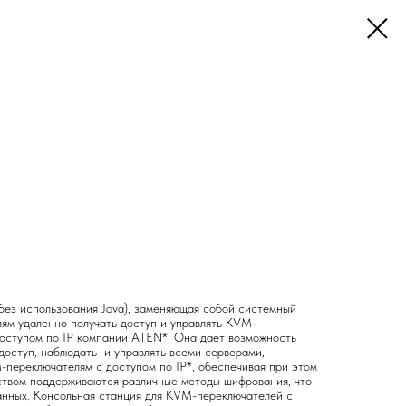
ез использования Java), заменяющая собой системный
лям удаленно получать доступ и управлять KVM-
оступом по IP компании ATEN*. Она дает возможность
доступ, наблюдать и управлять всеми серверами,
переключателям с доступом по IP*, обеспечивая при этом
йством поддерживаются различные методы шифрования, что
анных. Консольная станция для KVM-переключателей с