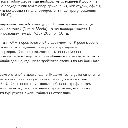
ться в любом месте, где необходимы мгновенный доступ и
а подходит для таких сфер применения, как студии, офисы,
и широковещания, диспетчерские или центры управления
, NOC).
ерживает мышь/клавиатуру с USB-интерфейсами и два
х носителей (Virtual Media). Также поддерживается 1
и разрешением до 1920x1200 при 60 Гц.
и для KVM-переключателей с доступом по IP реализована
рая позволяет администраторам контролировать
 серверов. Это дает возможность одновременно
аемое от всех портов, что особенно востребовано в таких
еонаблюдение, где часто требуется отслеживание большого
еключателей с доступом по IP может быть установлена на
 тыльной стороны серверной стойки для выполнения
й 0U. Она проста в установке, обладает графическим
ьких языков для управления устройствами, настройки
нфигурируется в масштабных инсталляциях.
 выдачи СДЭК