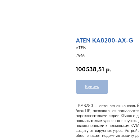
ATEN KA8280-AX-G
ATEN
7646
100538,51
р.
Купить
KA8280 – автономная консоль (б
блок ПК, позволяющая пользовате
переключателями серии KNxxx с д
пользователям удаленно получать 
подключенными к нескольким KVM-
защиту от вирусных угроз. Устро
обеспечивает надежную защиту д