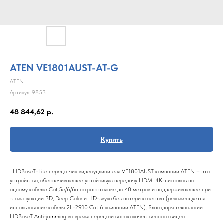
ATEN VE1801AUST-AT-G
ATEN
Артикул:
9853
48 844,62
р.
Купить
HDBaseT-Lite передатчик видеоудлинителя VE1801AUST компании ATEN – это
устройство, обеспечивающее устойчивую передачу HDMI 4K-сигналов по
одному кабелю Cat.5e/6/6a на расстояние до 40 метров и поддерживающее при
этом функции 3D, Deep Color и HD-звука без потери качества (рекомендуется
использование кабеля 2L-2910 Cat 6 компании ATEN). Благодаря технологии
HDBaseT Anti-jamming во время передачи высококачественного видео