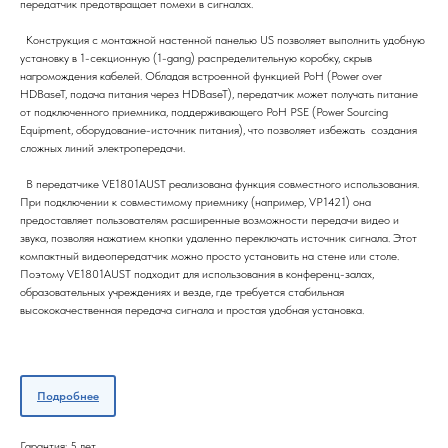
передатчик предотвращает помехи в сигналах.
Конструкция с монтажной настенной панелью US позволяет выполнить удобную
установку в 1-секционную (1-gang) распределительную коробку, скрыв
нагромождения кабелей. Обладая встроенной функцией PoH (Power over
HDBaseT, подача питания через HDBaseT), передатчик может получать питание
от подключенного приемника, поддерживающего PoH PSE (Power Sourcing
Equipment, оборудование-источник питания), что позволяет избежать создания
сложных линий электропередачи.
В передатчике VE1801AUST реализована функция совместного использования.
При подключении к совместимому приемнику (например, VP1421) она
предоставляет пользователям расширенные возможности передачи видео и
звука, позволяя нажатием кнопки удаленно переключать источник сигнала. Этот
компактный видеопередатчик можно просто установить на стене или столе.
Поэтому VE1801AUST подходит для использования в конференц-залах,
образовательных учреждениях и везде, где требуется стабильная
высококачественная передача сигнала и простая удобная установка.
Подробнее
Гарантия: 5 лет