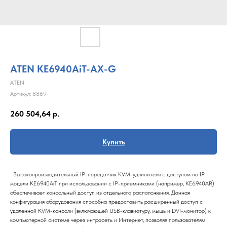
ATEN KE6940AiT-AX-G
ATEN
Артикул:
8869
260 504,64
р.
Купить
Высокопроизводительный IP-передатчик KVM-удлинителя с доступом по IP
модели KE6940AiT при использовании с IP-приемниками (например, KE6940AR)
обеспечивает консольный доступ из отдельного расположения. Данная
конфигурация оборудования способна предоставить расширенный доступ с
удаленной KVM-консоли (включающей USB-клавиатуру, мышь и DVI-монитор) к
компьютерной системе через интрасеть и Интернет, позволяя пользователям