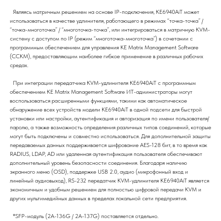
Являясь матричным решением на основе IP-подключения, KE6940AiT может
использоваться в качестве удлинителя, работающего в режимах “точка-точка” /
“точка-многоточка” / “многоточка-точка”, или интегрироваться в матричную KVM-
систему с доступом по IP (режим “многоточка-многоточка”) в сочетании с
программным обеспечением для управления KE Matrix Management Software
(CCKM), предоставляющим наиболее гибкое применение в различных рабочих
средах.
При интеграции передатчика KVM-удлинителя KE6940AiT с программным
обеспечением KE Matrix Management Software ИТ-администраторы могут
воспользоваться расширенными функциями, такими как автоматическое
обнаружение всех устройств модели KE6940AiT в одной подсети для быстрой
установки или настройки, аутентификация и авторизация по имени пользователя/
паролю, а также возможность определения различных типов соединений, которые
могут быть подключены и совместно использоваться. Для дополнительной защиты
передаваемых данных поддерживается шифрование AES-128 бит, в то время как
RADIUS, LDAP, AD или удаленная аутентификация пользователя обеспечивают
дополнительный уровень безопасности соединения. Благодаря наличию
экранного меню (OSD), поддержке USB 2.0, аудио (микрофонный вход и
линейный аудиовыход), RS-232 передатчик KVM-удлинителя KE6940AiT является
экономичным и удобным решением для полностью цифровой передачи KVM и
других мультимедийных данных в пределах локальной сети предприятия.
*SFP-модуль (2A-136G / 2A-137G) поставляется отдельно.