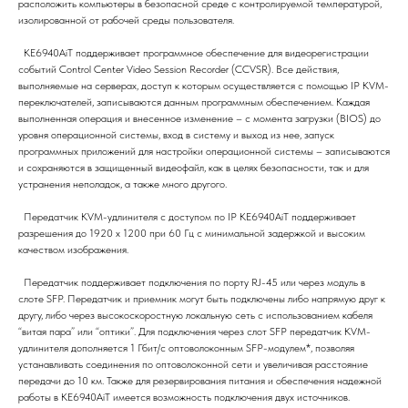
расположить компьютеры в безопасной среде с контролируемой температурой,
изолированной от рабочей среды пользователя.
KE6940AiT поддерживает программное обеспечение для видеорегистрации
событий Control Center Video Session Recorder (CCVSR). Все действия,
выполняемые на серверах, доступ к которым осуществляется с помощью IP KVM-
переключателей, записываются данным программным обеспечением. Каждая
выполненная операция и внесенное изменение – с момента загрузки (BIOS) до
уровня операционной системы, вход в систему и выход из нее, запуск
программных приложений для настройки операционной системы – записываются
и сохраняются в защищенный видеофайл, как в целях безопасности, так и для
устранения неполадок, а также много другого.
Передатчик KVM-удлинителя с доступом по IP KE6940AiT поддерживает
разрешения до 1920 x 1200 при 60 Гц с минимальной задержкой и высоким
качеством изображения.
Передатчик поддерживает подключения по порту RJ-45 или через модуль в
слоте SFP. Передатчик и приемник могут быть подключены либо напрямую друг к
другу, либо через высокоскоростную локальную сеть с использованием кабеля
“витая пара” или “оптики”. Для подключения через слот SFP передатчик KVM-
удлинителя дополняется 1 Гбит/с оптоволоконным SFP-модулем*, позволяя
устанавливать соединения по оптоволоконной сети и увеличивая расстояние
передачи до 10 км. Также для резервирования питания и обеспечения надежной
работы в KE6940AiT имеется возможность подключения двух источников.