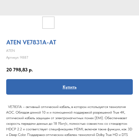
ATEN VE7831A-AT
ATEN
Артикул:
9887
20 798,83
р.
Купить
VE7831A – активный оптический кабель, в котором используется технология
AOC. Обладая длиной 10 м и полноценной поддержкой разрешений True 4K,
оптический кабель защищен от электромагнитных помех (EMI). Обеспечивает
скорость передачи данных до 18 Гбит/с, полностью совместим со стандартом
HDCP 2.2 и соответствует спецификациям HDMI, включая такие функции, как 3D
и Deep Color. Поддержка оптическим кабелем технологий Dolby True HD и DTS