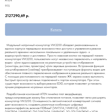
ATEN
915
2127290,69
р.
Купить
Модульный матричный коммутатор VM3200 обладает реализованными в
едином корпусе передовыми возможностями доступа и управления в режиме
реального времени несколькими локальными и удаленными аудио- и
видеоустройствами и дисплеями. Просто нажимая кнопки на передней панели
коммутатора VM3200, пользователи могут независимо переключать и направлять
видео- и/или аудиосодержимое на различные устройства отображения
(мониторы, дисплеи, проекторы) и/или звуковые динамики. Встроенная функция
масштабирования (скейлер) преобразовывает поступающие форматы видео для
обеспечения плавного переключения изображения в режиме реального времени.
С помощью расположенного на передней панели ЖК-экрана можно выполнить
быстрый просмотр активных подключений к портам коммутатора. При этом
существует возможность выбора режима EDID, которая позволяет установить
лучшее разрешение на разных мониторах.
Разработанная компанией ATEN линейка плат ввода/вывода,
предусматривающая замену без отключения питания, позволяет легко расширять
коммутатор VM3200. Оснащенность автоматической конвертацией сигнала
дает возможность создавать различные комбинации цифровых
видеоинтерфейсов, включая HDBaseT (VM7514 / VM8514), HDMI
(VM7804 / VM8804), DVI (VM7604 / VM8604), 3G-SDI (VM7404) и VGA