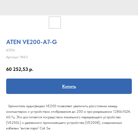
ATEN VE200-A7-G
ATEN
Артикул:
9465
60 252,53
р.
Купить
Удлинитель аудио/видео VE200 позволяет увеличить расстояние между
компьютером и устройством отображения до 200 м при разрешении 1280x1024,
60 Гц. Это достигается посредством локального передающего устройства
(VE200L) и удаленного принимающего устройства (VE200R), соединенных
кабелем “витая пара” Cat 5e.