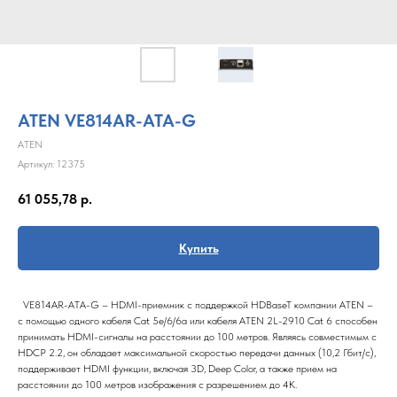
ATEN VE814AR-ATA-G
ATEN
Артикул:
12375
61 055,78
р.
Купить
VE814AR-ATA-G – HDMI-приемник с поддержкой HDBaseT компании ATEN –
с помощью одного кабеля Cat 5e/6/6a или кабеля ATEN 2L-2910 Cat 6 способен
принимать HDMI-сигналы на расстоянии до 100 метров. Являясь совместимым с
HDCP 2.2, он обладает максимальной скоростью передачи данных (10,2 Гбит/с),
поддерживает HDMI функции, включая 3D, Deep Color, а также прием на
расстоянии до 100 метров изображения с разрешением до 4K.