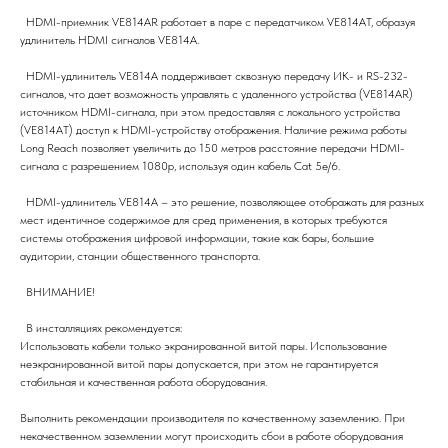
HDMI-приемник VE814AR работает в паре с передатчиком VE814AT, образуя
удлинитель HDMI сигналов VE814A.
HDMI-удлинитель VE814A поддерживает сквозную передачу ИК- и RS-232-
сигналов, что дает возможность управлять с удаленного устройства (VE814AR)
источником HDMI-сигнала, при этом предоставляя с локального устройства
(VE814AT) доступ к HDMI-устройству отображения. Наличие режима работы
Long Reach позволяет увеличить до 150 метров расстояние передачи HDMI-
сигнала с разрешением 1080p, используя один кабель Cat 5e/6.
HDMI-удлинитель VE814A – это решение, позволяющее отображать для разных
мест идентичное содержимое для сред применения, в которых требуются
системы отображения цифровой информации, такие как бары, большие
аудитории, станции общественного транспорта.
ВНИМАНИЕ!
В инсталляциях рекомендуется:
Использовать кабели только экранированной витой пары. Использование
неэкранированной витой пары допускается, при этом не гарантируется
стабильная и качественная работа оборудования.
Выполнить рекомендации производителя по качественному заземлению. При
некачественном заземлении могут происходить сбои в работе оборудования