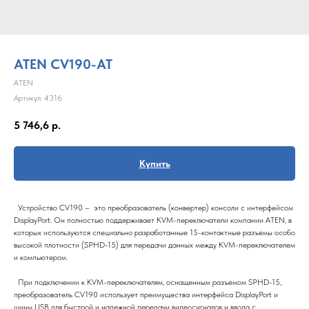
ATEN CV190-AT
ATEN
Артикул:
4316
5 746,6
р.
Купить
Устройство CV190 – это преобразователь (конвертер) консоли с интерфейсом
DisplayPort. Он полностью поддерживает KVM-переключатели компании ATEN, в
которых используются специально разработанные 15-контактные разъемы особо
высокой плотности (SPHD-15) для передачи данных между KVM-переключателем
и компьютером.
При подключении к KVM-переключателям, оснащенным разъемом SPHD-15,
преобразователь CV190 использует преимущества интерфейса DisplayPort и
шины USB для быстрой и надежной передачи видеосигналов и ввода с