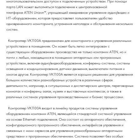
многопользовательским доступом к подключенным устройствам. При помощи
порта LAN может выполняться подключение к централизованной
платформе ATEN Unizon™, упрощающей ежедневное управление аудио/видео и
ИТ-оборудованием, которая предоставляет пользователям удобство
одновременного мониторинга, устранения неполадок и обслуживания нескольких
систем.
Контроллер VK1100A предназначен для мониторинга и управления различными
устройствами в помещениях. Он может быть легко интегрирован с
существующим оборудованием производства не только компании ATEN, но и
почти с любым, находящимся в помещении аппаратным или программным
устройством, включая аудио/видеооборудование, конференц-системы, системы
освещения и кондиционирования, датчики движения, выключатели питания и
многое другое. Контроллер VK1100A является хорошим решением для управления
большим количеством разнообразных устройств в различных сферах
деятельности, например, в ситуационных и диспетчерских центрах, переговорных
комнатах и конференц-залах, музеях и выставочных комплексах, а также в
различных системах управления производственными и бизнес процессами.
Контроллер VK1100A входит в линейку продуктов системы управления
оборудованием компании ATEN, являющейся стандартной системой управления
на основе Ethernet-подключения. Она состоит из аппаратного обеспечения,
конфигурационного программного обеспечения, интерфейсов управления и
связанных с ними сервисов для управления разнообразными аппаратными
средствами и программным обеспечением. Система позволяет без особых