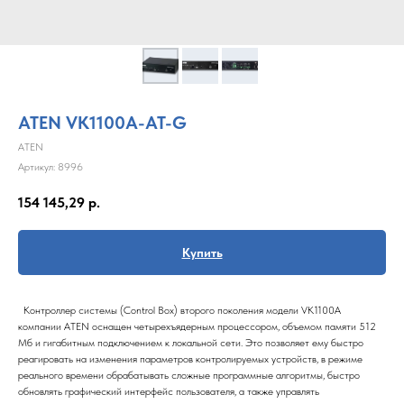
ATEN VK1100A-AT-G
ATEN
Артикул:
8996
154 145,29
р.
Купить
Контроллер системы (Control Box) второго поколения модели VK1100A
компании ATEN оснащен четырехъядерным процессором, объемом памяти 512
Мб и гигабитным подключением к локальной сети. Это позволяет ему быстро
реагировать на изменения параметров контролируемых устройств, в режиме
реального времени обрабатывать сложные программные алгоритмы, быстро
обновлять графический интерфейс пользователя, а также управлять