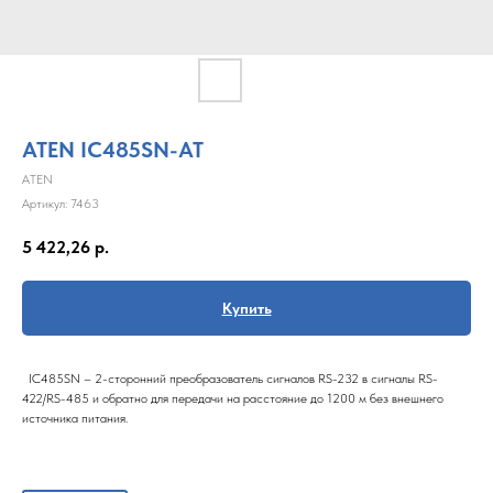
ATEN IC485SN-AT
ATEN
Артикул:
7463
5 422,26
р.
Купить
IC485SN – 2-сторонний преобразователь сигналов RS-232 в сигналы RS-
422/RS-485 и обратно для передачи на расстояние до 1200 м без внешнего
источника питания.