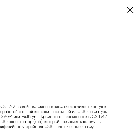
S-1742 с двойным видеовыходом обеспечивает доступ к
х работой с одной консоли, состоящей из USB-клавиатуры,
SVGA или Multisync. Кроме того, переключатель CS-1742
SB-концентратор (хаб), который позволяет каждому из
риферийные устройства USB, подключенные к нему.