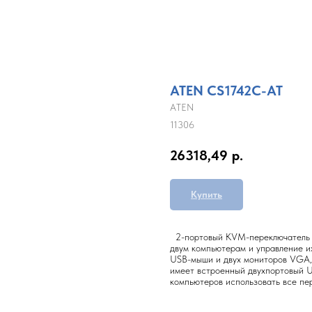
ATEN CS1742C-AT
ATEN
11306
26318,49
р.
Купить
2-портовый KVM-переключатель C
двум компьютерам и управление и
USB-мыши и двух мониторов VGA, 
имеет встроенный двухпортовый U
компьютеров использовать все пе