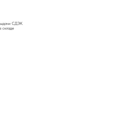
 выдачи СДЭК
а складе