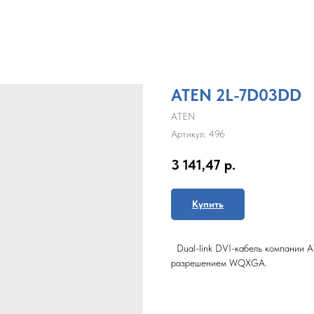
ATEN 2L-7D03DD
ATEN
Артикул:
496
3 141,47
р.
Купить
Dual-link DVI-кабель компании 
разрешением WQXGA.