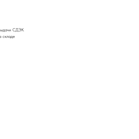
 выдачи СДЭК
а складе