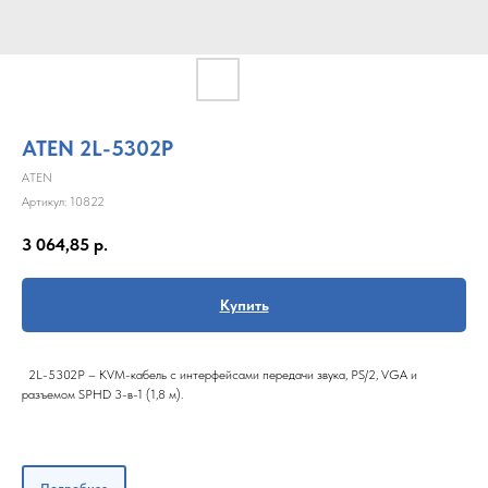
ATEN 2L-5302P
ATEN
Артикул:
10822
3 064,85
р.
Купить
2L-5302P – KVM-кабель с интерфейсами передачи звука, PS/2, VGA и
разъемом SPHD 3-в-1 (1,8 м).
Подробнее