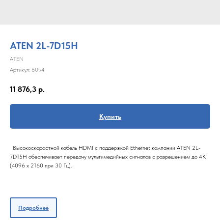
ATEN 2L-7D15H
ATEN
Артикул:
6094
11 876,3
р.
Купить
Высокоскоростной кабель HDMI с поддержкой Ethernet компании ATEN 2L-
7D15H обеспечивает передачу мультимедийных сигналов с разрешением до 4K
(4096 x 2160 при 30 Гц).
Подробнее