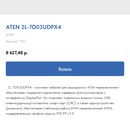
ATEN 2L-7D03UDPX4
ATEN
Артикул:
1782
8 627,48
р.
Купить
2L-7D03UDPX4 – комплект кабелей для защищенного KVM-переключателя –
обеспечивает надежное подключение серверов и/или компьютеров с
интерфейсом DisplayPort. Он позволяет подключить видеоисточник, USB-
клавиатуру/мышь/считыватель смарт-карт (CAC), а также аудиоустройства
(динамики), обеспечивая стабильную работу KVM-переключателей ATEN,
поддерживающих профиль защиты PSS PP v3.0.